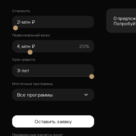
Стоимость
0 предло
млн ₽
Попробуйт
Первоначальный взнос
млн ₽
20%
Срок кредита
лет
Ипотечные программы
Оставить заявку
Приведенные расчеты носят