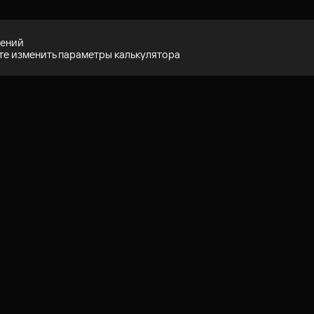
жений
е изменить параметры калькулятора