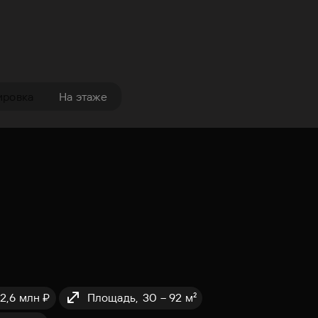
ировка
На этаже
2,6 млн ₽
Площадь,
30 – 92 м²