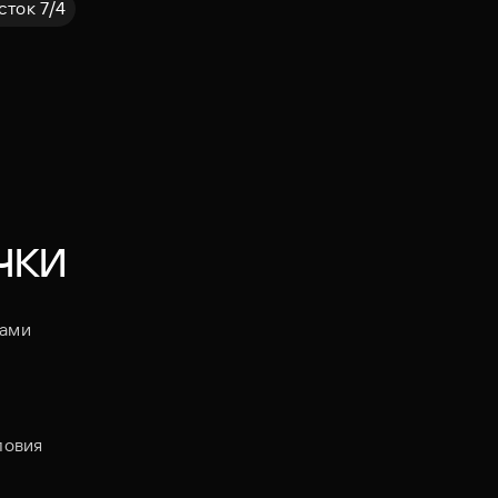
сток 7/4
чки
жами
ловия